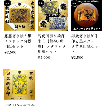
鳳凰切り絵と黒
龍虎図切り絵御
卯歳切り絵御朱
メタリック背景
朱印【龍神/虎
印と黒メタリッ
用紙セット
歳】:メタリック
ク背景用紙セッ
用紙セット
ト
¥2,500
¥5,000
¥2,500
立教110周年記念