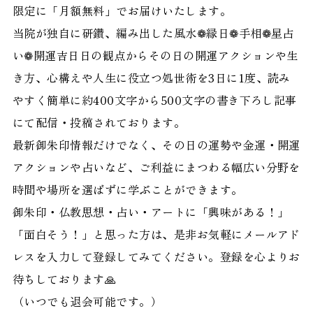
限定に「月額無料」でお届けいたします。
当院が独自に研鑽、編み出した風水❁縁日❁手相❁星占
い❁開運吉日日の観点からその日の開運アクションや生
き方、心構えや人生に役立つ処世術を3日に1度、読み
やすく簡単に約400文字から500文字の書き下ろし記事
にて配信・投稿されております。
最新御朱印情報だけでなく、その日の運勢や金運・開運
アクションや占いなど、ご利益にまつわる幅広い分野を
時間や場所を選ばずに学ぶことができます。
御朱印・仏教思想・占い・アートに「興味がある！」
「面白そう！」と思った方は、是非お気軽にメールアド
レスを入力して登録してみてください。登録を心よりお
待ちしております🙏
（いつでも退会可能です。）