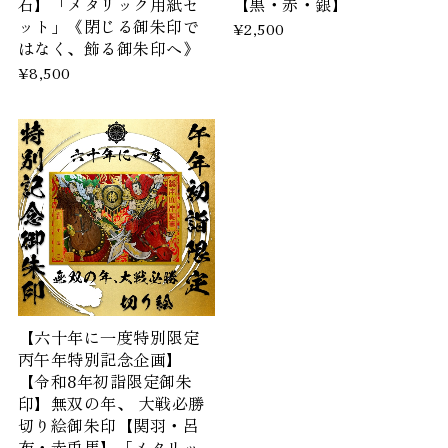
石】「メタリック用紙セ
【黒・赤・銀】
ット」《閉じる御朱印で
¥2,500
はなく、飾る御朱印へ》
¥8,500
【六十年に一度特別限定
丙午年特別記念企画】
【令和8年初詣限定御朱
印】無双の年、 大戦必勝
切り絵御朱印【関羽・呂
布・赤兎馬】「メタリッ