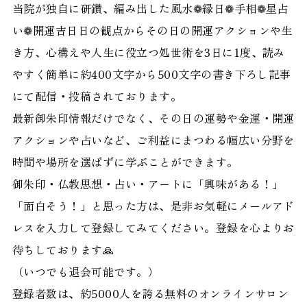
当院が独自に研鑽、編み出した風水❁縁日❁手相❁星占
い❁開運吉日日の観点からその日の開運アクションや生
き方、心構えや人生に役立つ処世術を3日に1度、読み
やすく簡単に約400文字から500文字の書き下ろし記事
にて配信・投稿されております。
最新御朱印情報だけでなく、その日の運勢や金運・開運
アクションや占いなど、ご利益にまつわる幅広い分野を
時間や場所を選ばずに学ぶことができます。
御朱印・仏教思想・占い・アートに「興味がある！」
「面白そう！」と思った方は、是非お気軽にメールアド
レスを入力して登録してみてください。登録を心よりお
待ちしております🙏
（いつでも退会可能です。）
登録者数は、約5000人を誇る無料のオンラインサロン