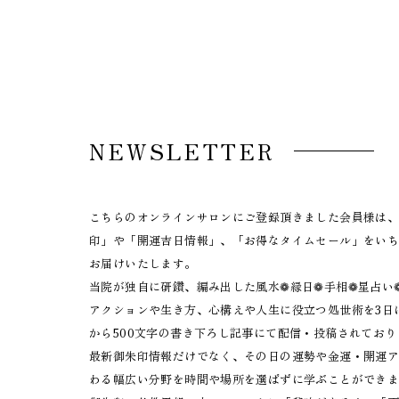
NEWSLETTER
こちらのオンラインサロンにご登録頂きました会員様は
印」や「開運吉日情報」、「お得なタイムセール」をい
お届けいたします。
当院が独自に研鑽、編み出した風水❁縁日❁手相❁星占い
アクションや生き方、心構えや人生に役立つ処世術を3日に
から500文字の書き下ろし記事にて配信・投稿されており
最新御朱印情報だけでなく、その日の運勢や金運・開運
わる幅広い分野を時間や場所を選ばずに学ぶことができ