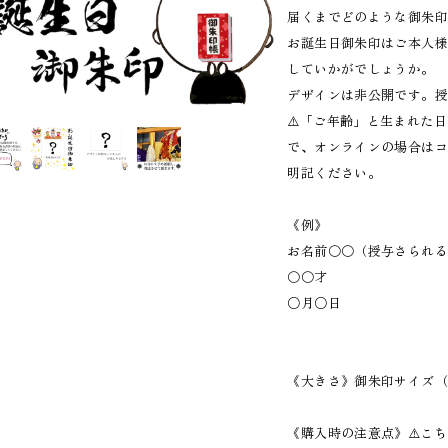
届くまでどのような御朱印
お誕生日御朱印はご本人
していかがでしょうか。
デザインは非公開です。授
⚠️「ご年齢」と生まれた
で、オンラインの場合は
明記ください。
《例》
お名前〇〇（授与さられ
〇〇才
○月○日
《大きさ》御朱印サイズ（2
《購入時の注意点》⚠️こ