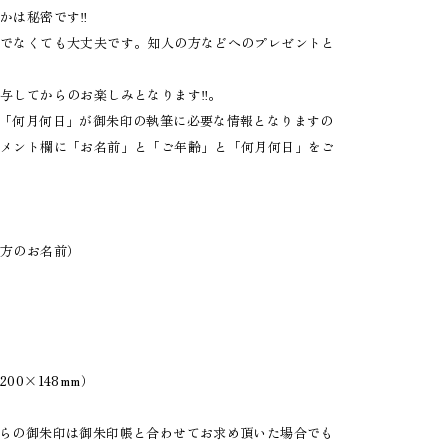
かは秘密です‼︎
様でなくても大丈夫です。知人の方などへのプレゼントと
与してからのお楽しみとなります‼︎。
日「何月何日」が御朱印の執筆に必要な情報となりますの
コメント欄に「お名前」と「ご年齢」と「何月何日」をご
る方のお名前）
00×148mm）
ちらの御朱印は御朱印帳と合わせてお求め頂いた場合でも