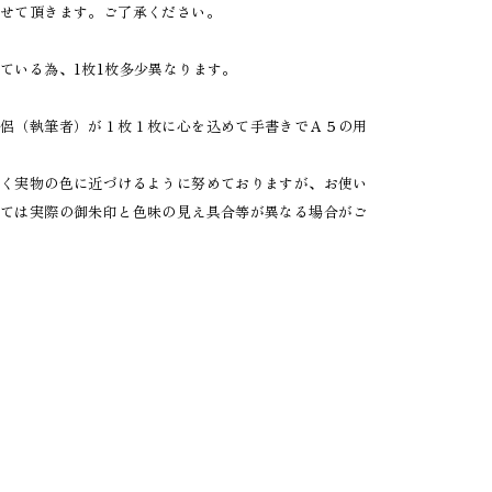
させて頂きます。ご了承ください。
ている為、1枚1枚多少異なります。
僧侶（執筆者）が１枚１枚に心を込めて手書きでＡ５の用
べく実物の色に近づけるように努めておりますが、お使い
っては実際の御朱印と色味の見え具合等が異なる場合がご