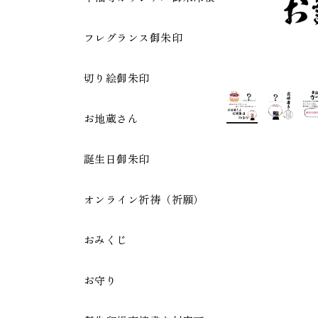
フレグランス御朱印
切り絵御朱印
お地蔵さん
誕生日御朱印
オンライン祈祷（祈願）
おみくじ
お守り