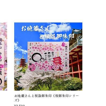
ー
お地蔵さんと桜詣御朱印《桜御朱印シリー
ズ》
¥2,500