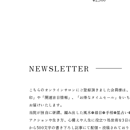
NEWSLETTER
こちらのオンラインサロンにご登録頂きました会員様は
印」や「開運吉日情報」、「お得なタイムセール」をい
お届けいたします。
当院が独自に研鑽、編み出した風水❁縁日❁手相❁星占い
アクションや生き方、心構えや人生に役立つ処世術を3日に
から500文字の書き下ろし記事にて配信・投稿されており