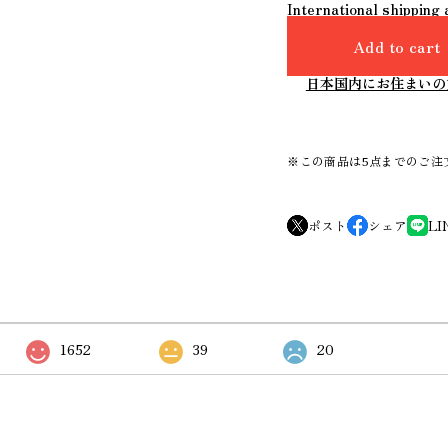
International shipping 
Add to cart
日本国内にお住まいの
※この商品は5点までのご注
ポスト
シェア
LI
1652
39
20